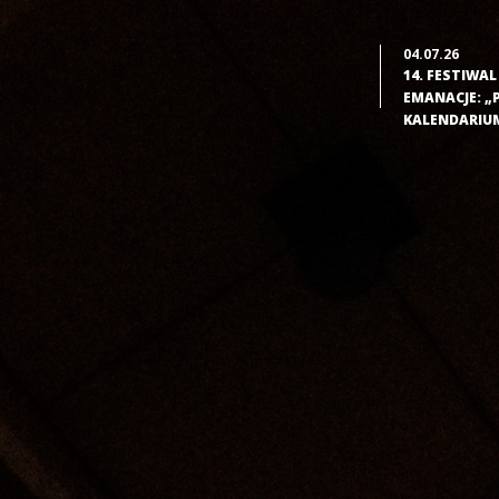
04.07.26
14. FESTIWA
EMANACJE: „
KALENDARIU