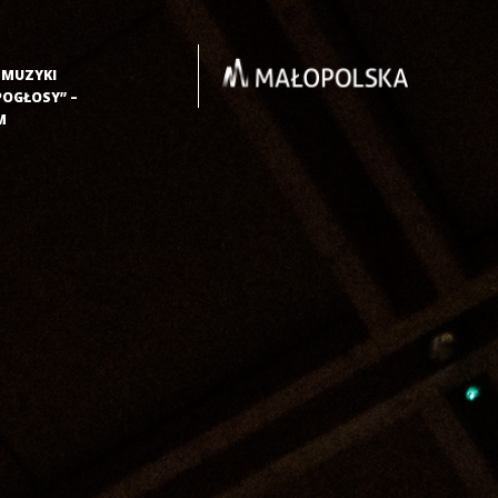
L MUZYKI
POGŁOSY” –
M